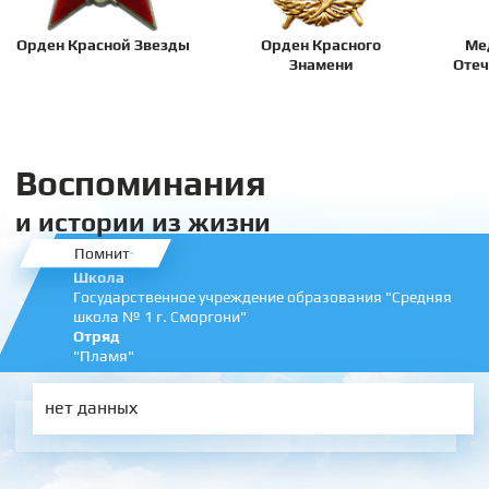
Орден Красной Звезды
Орден Красного
Ме
Знамени
Отеч
Воспоминания
и истории из жизни
Помнит
Школа
Государственное учреждение образования "Средняя
школа № 1 г. Сморгони"
Отряд
"Пламя"
нет данных