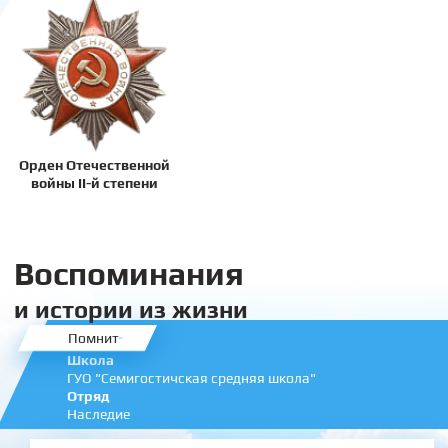
Орден Отечественной
войны II-й степени
Воспоминания
и истории из жизни
Помнит
Школа
ГУО "Семигостичская средняя школа"
Отряд
Наследие