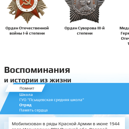
Орден Отечественной
Орден Суворова III-й
Меда
войны I-й степени
степени
Гер
Оте
Воспоминания
и истории из жизни
Помнит
Школа
ГУО "Псыщевская средняя школа"
Отряд
Память сердца
Мобилизован в ряды Красной Армии в июне 1944