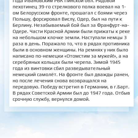
года Ивановским РВК Пинской обл. Рядовой
пехотинец 39-го стрелкового полка воевал на 1-
ом Белорусском фронте, прошагал с боями через
Польшу, форсировал Вислу, Одер, был на пути к
Берлину. Незабываемый бой был за Франфурт-на-
Одере. Части Красной Армии были прижаты к реке
на небольшом клочке земли. Наступали немцы 3
раза в день. Поражало то, что в рядах противника
были в основном женщины. На ремнях у них было
написано по-немецки «Отомстим за мужей!», а на
серебряных кольцах были черепа. Зимой 1945
года из винтовки сбил разведывательный
немецкий самолёт. На фронте был дважды ранен,
но после лечения снова возвращался на
передовую. Победу встретил в Германии, в г.Барт.
В рядах Советской Армии был до 1947 года. Отбыв
срочную службу, вернулся домой.