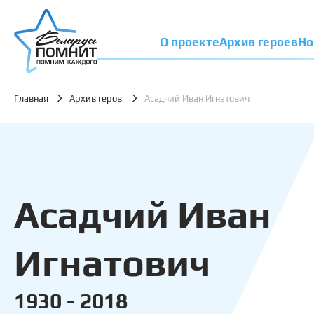
О проекте
Архив героев
Но
Главная
Архив геров
Асадчий Иван Игнатович
Асадчий Иван
Игнатович
1930 - 2018