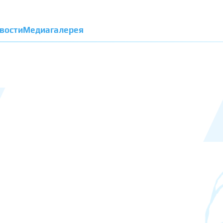
вости
Медиагалерея