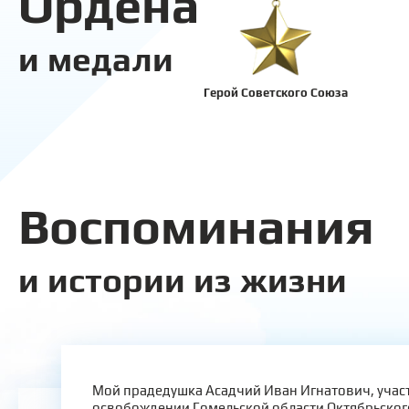
Ордена
и медали
Герой Советского Союза
Воспоминания
и истории из жизни
Мой прадедушка Асадчий Иван Игнатович, учас
освобождении Гомельской области Октябрьског