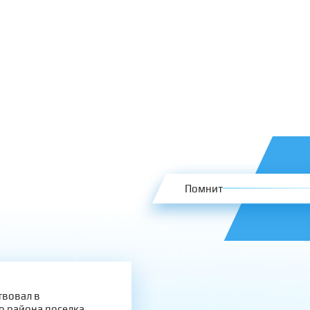
Помнит
твовал в
о района поселка