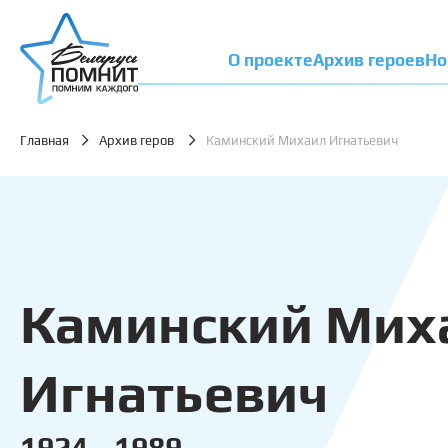
О проекте
Архив героев
Но
Главная
Архив геров
Каминский Михаил Игнатьевич
Каминский Мих
Игнатьевич
1924 - 1989