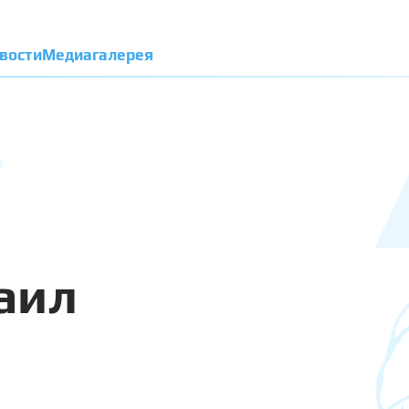
вости
Медиагалерея
аил