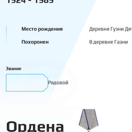
Место рождения
Деревня Гузни Дя
Похоронен
В деревне Газни
Звание
Рядовой
Ордена