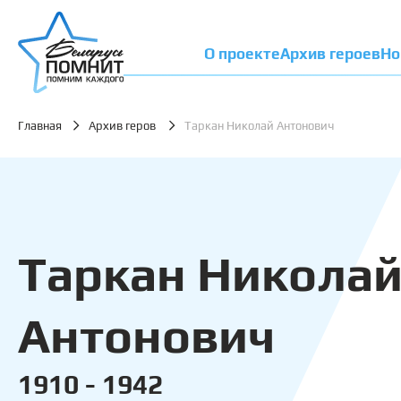
О проекте
Архив героев
Но
Главная
Архив геров
Таркан Николай Антонович
Таркан Никола
Антонович
1910 - 1942