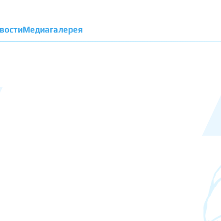
вости
Медиагалерея
й