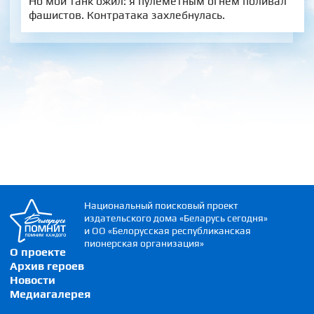
Но мой танк ожил: я пулемётным огнём поливал
фашистов. Контратака захлебнулась.
Национальный поисковый проект
издательского дома «Беларусь сегодня»
и ОО «Белорусская республиканская
пионерская организация»
О проекте
Архив героев
Новости
Медиагалерея