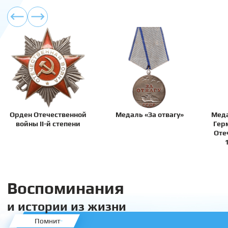
Орден Отечественной
Медаль «За отвагу»
Меда
войны II-й степени
Гер
Оте
Воспоминания
и истории из жизни
Помнит