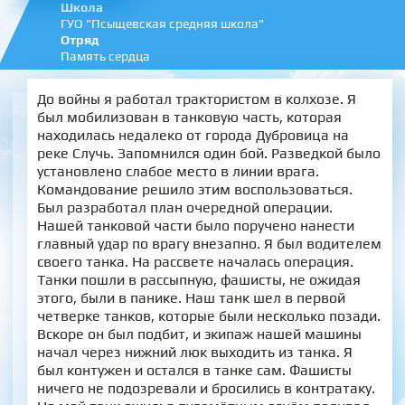
Школа
ГУО "Псыщевская средняя школа"
Отряд
Память сердца
До войны я работал трактористом в колхозе. Я
был мобилизован в танковую часть, которая
находилась недалеко от города Дубровица на
реке Случь. Запомнился один бой. Разведкой было
установлено слабое место в линии врага.
Командование решило этим воспользоваться.
Был разработал план очередной операции.
Нашей танковой части было поручено нанести
главный удар по врагу внезапно. Я был водителем
своего танка. На рассвете началась операция.
Танки пошли в рассыпную, фашисты, не ожидая
этого, были в панике. Наш танк шел в первой
четверке танков, которые были несколько позади.
Вскоре он был подбит, и экипаж нашей машины
начал через нижний люк выходить из танка. Я
был контужен и остался в танке сам. Фашисты
ничего не подозревали и бросились в контратаку.