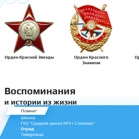
Орден Красной Звезды
Орден Красного
О
Знамени
Воспоминания
и истории из жизни
Помнит
Школа
ГУО "Средняя школа №9 г.Слонима"
Отряд
Тимуровцы