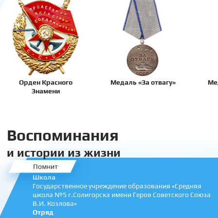
Орден Красного
Медаль «За отвагу»
Ме
Знамени
Воспоминания
и истории из жизни
Помнит
Школа
Государственное учреждение образования «Средняя
школа №5 г.Солигорска имени Героя Советского Союза
В.И. Козлова»
Отряд