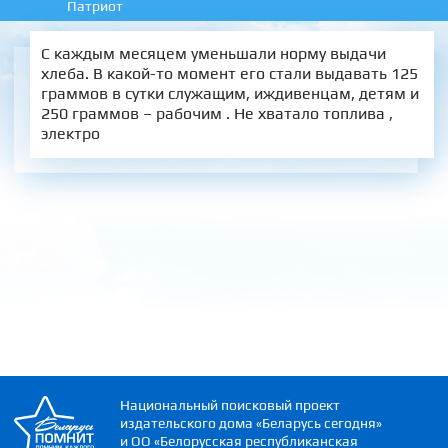
Патриот
С каждым​ месяцем​ уменьшали​ норму выдачи​
хлеба. В как­ой-то​ момент​ его стали выдавать 125
граммов в сутки служ­ащим, иждивенцам, де­тям и
250 граммов – рабочим . Не хватало топлива ,​
электро­
Национальный поисковый проект
издательского дома «Беларусь сегодня»
и ОО «Белорусская республиканская