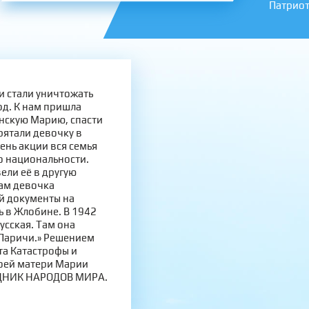
Патрио
и стали уничтожать
од. К нам пришла
инскую Марию, спасти
рятали девочку в
день акции вся семья
по национальности.
ели её в другую
ам девочка
й документы на
ь в Жлобине. В 1942
усская. Там она
в Паричи.» Решением
а Катастрофы и
оей матери Марии
ЕДНИК НАРОДОВ МИРА.