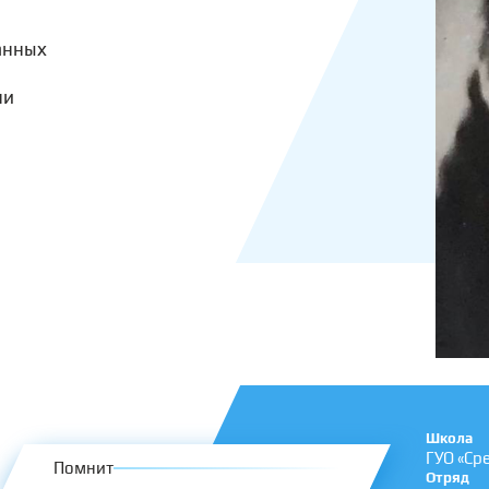
анных
чи
Школа
ГУО «Ср
Помнит
Отряд