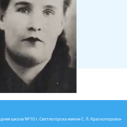
едняя школа №10 г. Светлогорска имени С. Л. Красноперова»