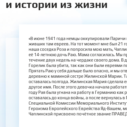
и истории из жизни
«В июне 1941 года немцы оккупировали Паричи 
живших там евреев. На тот момент мне был 21 г
наша соседка Роза и попросила мою мать, Чапл
её 14-летнюю дочь Раю. Мама согласилась. Мы п
течение двух недель на чердаке своего дома. В 
Горелик была убита, так как они были евреями 
Прятать Раю у себя дальше было опасно, и мы отв
деревню к маминой сестре Жилинской Марии. Т
оставалась полгода. Жилинская Мария сделала е
другое имя. После этого девочка начала работат
году Рая была угнана на работу в Германию как р
оставалась до конца войны, а после вернулась 
Специальной Комиссии Мемориального Институт
Героизма Европейского Еврейства Яд-Вашем, м
Чаплинской присвоено почётное звание ПРАВ