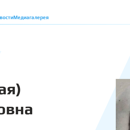
вости
Медиагалерея
ая)
овна