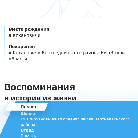
Место рождения
д.Кохановичи
Похоронен
д.Кохановичи Верхнедвинского района Витебской
области
Воспоминания
и истории из жизни
Помнит
Школа
ГУО "Кохановичская средняя школа Верхнедвинского
района"
Отряд
Память