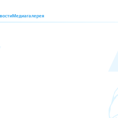
вости
Медиагалерея