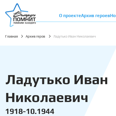
О проекте
Архив героев
Но
Главная
Архив геров
Ладутько Иван Николаевич
Ладутько Иван
Николаевич
1918-10.1944