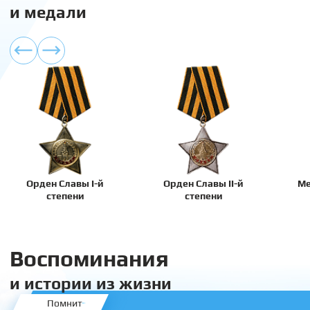
и медали
Орден Славы I-й
Орден Славы II-й
Ме
степени
степени
Воспоминания
и истории из жизни
Помнит