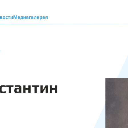
вости
Медиагалерея
стантин