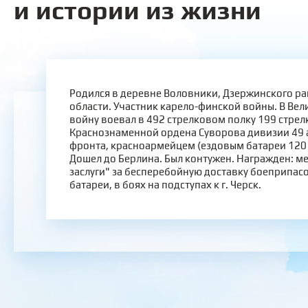
и истории из жизни
Родился в деревне Воловники, Дзержинского р
области. Участник карело-финской войны. В Ве
войну воевал в 492 стрелковом полку 199 стре
Краснознаменной ордена Суворова дивизии 49 
фронта, красноармейцем (ездовым батареи 120
Дошел до Берлина. Был контужен. Награжден: м
заслуги" за бесперебойную доставку боеприпас
батареи, в боях на подступах к г. Черск.