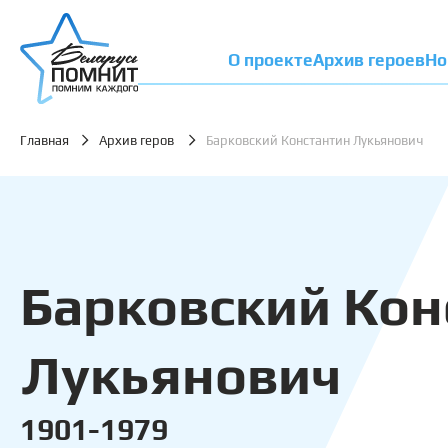
О проекте
Архив героев
Но
Главная
Архив геров
Барковский Константин Лукьянович
Барковский Кон
Лукьянович
1901-1979