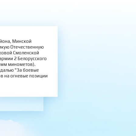
айона, Минской
ликую Отечественную
лковой Смоленской
армии 2 Белорусского
 мм минометов).
едалью "За боевые
ов на огневые позиции