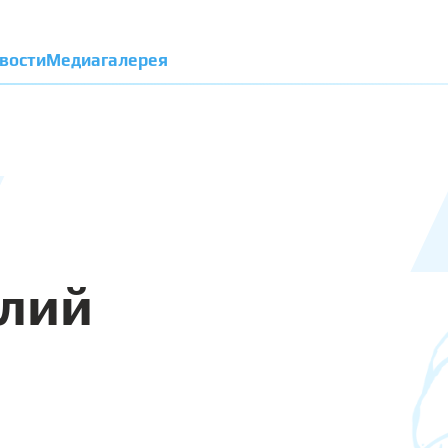
вости
Медиагалерея
илий