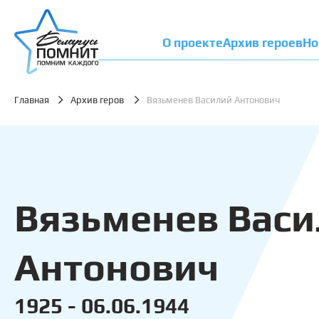
О проекте
Архив героев
Но
Главная
Архив геров
Вязьменев Василий Антонович
Вязьменев Вас
Антонович
1925 - 06.06.1944