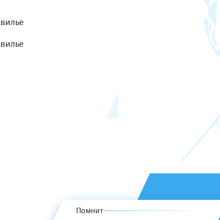
свилье
свилье
Помнит