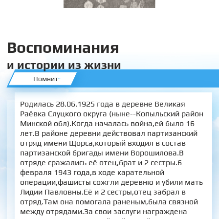
Воспоминания
и истории из жизни
Помнит
Родилась 28.06.1925 года в деревне Великая
Раёвка Слуцкого округа (ныне--Копыльский район
Минской обл).Когда началась война,ей было 16
лет.В районе деревни действовал партизанский
отряд имени Щорса,который входил в состав
партизанской бригады имени Ворошилова.В
отряде сражались её отец,брат и 2 сестры.6
февраля 1943 года,в ходе карательной
операции,фашисты сожгли деревню и убили мать
Лидии Павловны.Её и 2 сестры,отец забрал в
отряд.Там она помогала раненым,была связной
между отрядами.За свои заслуги награждена