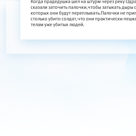
Когда прадедушка шел на штурм через реку Одр
сказали заточить палочки,чтобы затыкать дыры о
которых они будут переплывать.Палочки не при
столько убито солдат,что они практически пеш
телам уже убитых людей.