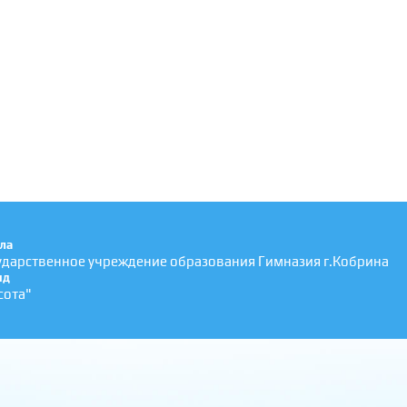
ла
ударственное учреждение образования Гимназия г.Кобрина
яд
сота"