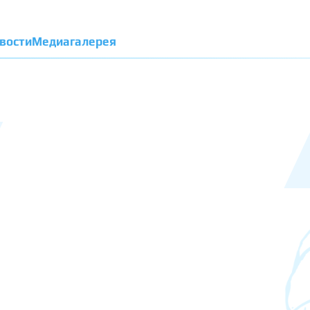
вости
Медиагалерея