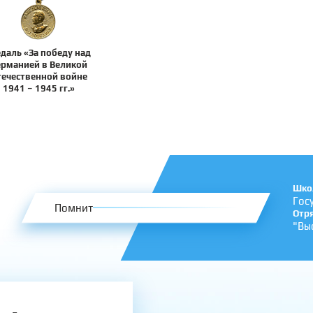
даль «За победу над
ерманией в Великой
течественной войне
1941 – 1945 гг.»
Шко
Гос
Помнит
Отр
"Вы