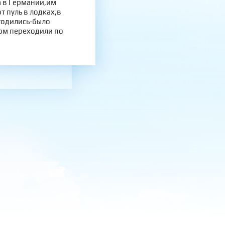
а в Германии,им
т пуль в лодках,в
годились-было
ком переходили по