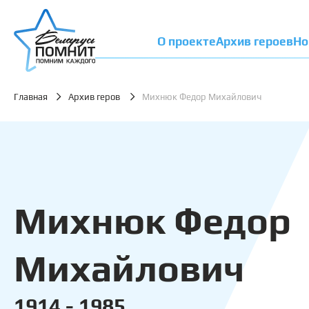
О проекте
Архив героев
Но
Главная
Архив геров
Михнюк Федор Михайлович
Михнюк Федор
Михайлович
1914 - 1985