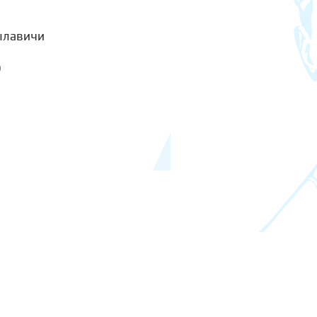
ылавичи
о