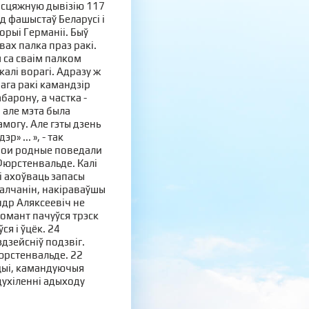
асцяжную дывізію 117
д фашыстаў Беларусі і
орыі Германіі. Быў
х палка праз ракі.
 са сваім палком
калі ворагі. Адразу ж
ага ракі камандзір
арону, а частка -
, але мэта была
амогу. Але гэты дзень
» ... », - так
мои родные поведали
Фюрстенвальде. Калі
і ахоўваць запасы
палчанін, накіраваўшы
ндр Аляксеевіч не
 момант пачуўся трэск
ся і ўцёк. 24
здзейсніў подзвіг.
юрстенвальде. 22
ацыі, камандуючыя
ухіленні адыходу