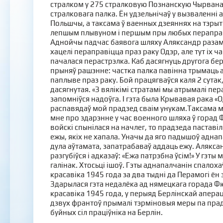
стралком у 275 стралковую Познанскую Чырван
стралковага палка. Ён удзельнічаў у вызваленні а
Польшчы, а таксама ў ваенных дзеяннях на тэрыт
лепшым плывуном і першым пры любых пераправа
Аднойчы падчас баявога шляху Аляксандр разам
хацелі пераправіцца праз раку Одэр, але тут іх ча
пачалася перастрэлка. Каб дасягнуць другога бер
прыняў рашэнне: частка палка павінна трымаць аб
паплыве праз раку. Бой працягваўся каля 2 сутак
дасягнутая. «З вялікімі стратамі мы атрымалі пер
запомніўся надоўга. І гэта была Крывавая рака «Одэр
распавядаў мой прадзед сваім унукам.Таксама 
мне про здарэнне у час военного шляха ў горад 
войскі спынілася на начлег, то прадзеда паставіл
ежы, якіх не хапала. Уначы да яго падышоў адна
дула аўтамата, запатрабаваў аддаць ежу. Алякса
разгубіўся і адказаў: «Ежа патрэбна ўсім!» У гэты
галінак. Хтосьці ішоў. Гэты аднапалчанін спалохаў
красавіка 1945 года за два тыдні да Перамогі ён 
Здарылася гэта недалёка ад нямецкага горада Ф
красавіка 1945 года, у перыяд Берлінскай апер
дзвух франтоў прымалі тэрміновыя меры па прад
буйных сіл праціўніка на Берлін.