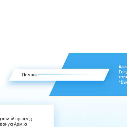
Шко
Гос
Помнит
Отр
"Вы
зе мой прадзед
рвоную Армію