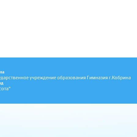
ла
ударственное учреждение образования Гимназия г.Кобрина
яд
сота"