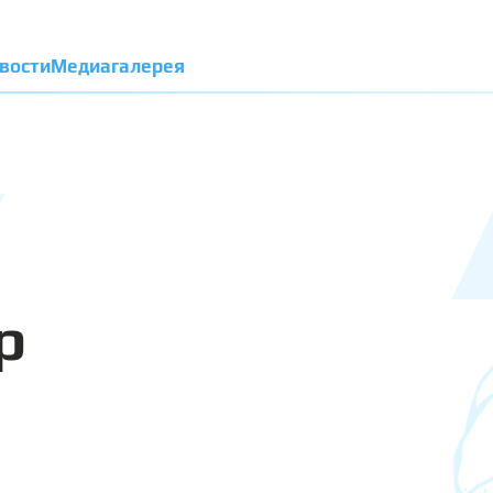
вости
Медиагалерея
р