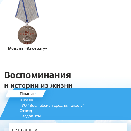
Медаль «За отвагу»
Воспоминания
и истории из жизни
Помнит
Школа
ГУО "Вселюбская средняя школа"
Отряд
Следопыты
нет данных