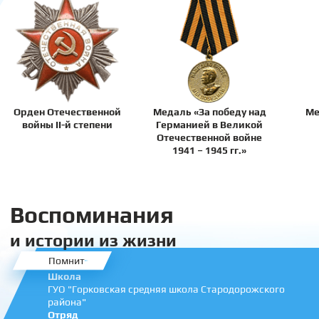
Орден Отечественной
Медаль «За победу над
Ме
войны II-й степени
Германией в Великой
Отечественной войне
1941 – 1945 гг.»
Воспоминания
и истории из жизни
Помнит
Школа
ГУО "Горковская средняя школа Стародорожского
района"
Отряд