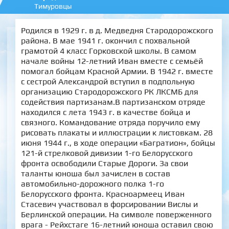
Тимуровцы
Родился в 1929 г. в д. Медведня Стародорожского
района. В мае 1941 г. окончил с похвальной
грамотой 4 класс Горковской школы. В самом
начале войны 12-летний Иван вместе с семьёй
помогал бойцам Красной Армии. В 1942 г. вместе
с сестрой Александрой вступил в подпольную
организацию Стародорожского РК ЛКСМБ для
содействия партизанам.В партизанском отряде
находился с лета 1943 г. в качестве бойца и
связного. Командование отряда поручило ему
рисовать плакаты и иллюстрации к листовкам. 28
июня 1944 г., в ходе операции «Багратион», бойцы
121-й стрелковой дивизии 1-го Белорусского
фронта освободили Старые Дороги. За свои
таланты юноша был зачислен в состав
автомобильно-дорожного полка 1-го
Белорусского фронта. Красноармеец Иван
Стасевич участвовал в форсировании Вислы и
Берлинской операции. На символе поверженного
врага - Рейхстаге 16-летний юноша оставил свою