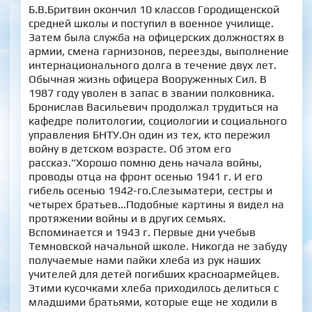
Б.В.Бритвин окончил 10 классов Городищенской
средней школы и поступил в военное училище.
Затем была служба на офицерских должностях в
армии, смена гарнизонов, переезды, выполнение
интернационального долга в течение двух лет.
Обычная жизнь офицера Вооруженных Сил. В
1987 году уволен в запас в звании полковника.
Бронислав Васильевич продолжал трудиться на
кафедре политологии, социологии и социального
управления БНТУ.Он один из тех, кто пережил
войну в детском возрасте. Об этом его
рассказ."Хорошо помню день начала войны,
проводы отца на фронт осенью 1941 г. И его
гибель осенью 1942-го.Слезыматери, сестры и
четырех братьев...Подобные картины я видел на
протяжении войны и в других семьях.
Вспоминается и 1943 г. Первые дни учебыв
Темновской начальной школе. Никогда не забуду
получаемые нами пайки хлеба из рук наших
учителей для детей погибших красноармейцев.
Этими кусочками хлеба приходилось делиться с
младшими братьями, которые еще не ходили в