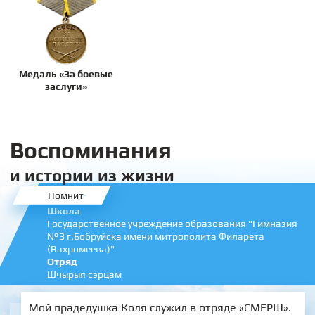
Медаль «За боевые
заслуги»
Воспоминания
и истории из жизни
Помнит
Школа
Государственное учреждение образования "Гимназия
№3 г.Бобруйска имени митрополита Филарета
(Вахромеева)"
Отряд
Шчырыя сэрцам
Мой прадедушка Коля служил в отряде «СМЕРШ».