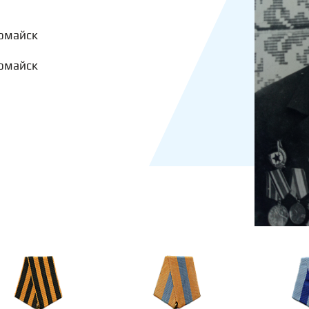
омайск
омайск