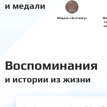
и медали
Медаль «За отвагу»
Ме
Г
О
Воспоминания
и истории из жизни