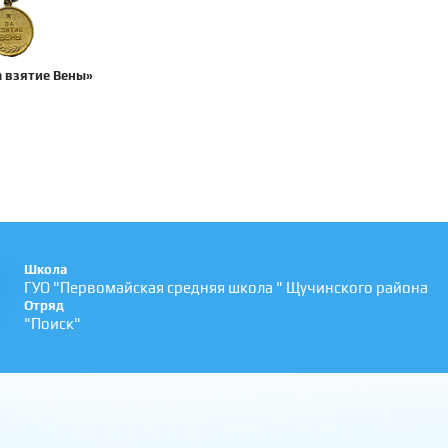
а взятие Вены»
Школа
ГУО "Первомайская средняя школа " Щучинского района
Отряд
"Поиск"