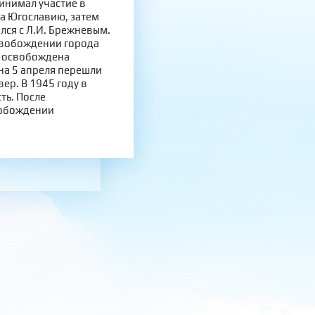
инимал участие в
а Югославию, затем
лся с Л.И. Брежневым.
освобождении города
ю освобождена
на 5 апреля перешли
ер. В 1945 году в
ть. После
вобождении