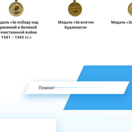
даль «За победу над
Медаль «За взятие
Медаль «З
ерманией в Великой
Будапешта»
течественной войне
1941 – 1945 гг.»
Помнит