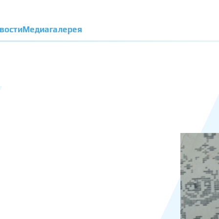
вости
Медиагалерея