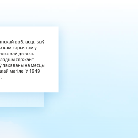
інскай вобласці. Быў
м камісарыятам у
алковай дывізіі.
малодшы сяржант
ыў пахаваны на месцы
кай магіле. У 1949
.