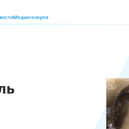
вости
Медиагалерея
ль