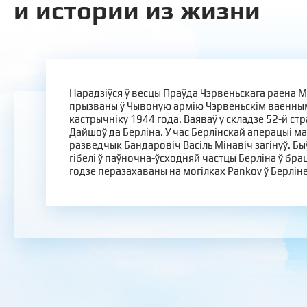
и истории из жизни
Нарадзіўся ў вёсцы Праўда Чэрвеньскага раёна М
прызваны ў Чывоную армію Чэрвеньскім ваенны
кастрычніку 1944 года. Ваяваў у складзе 52-й стр
Дайшоў да Берліна. У час Берлінскай аперацыі 
разведчык Бандаровіч Васіль Мінавіч загінуў. Б
гібелі ў паўночна-ўсходняй частцы Берліна ў брац
годзе перазахаваны на могілках Pankov ў Берліне