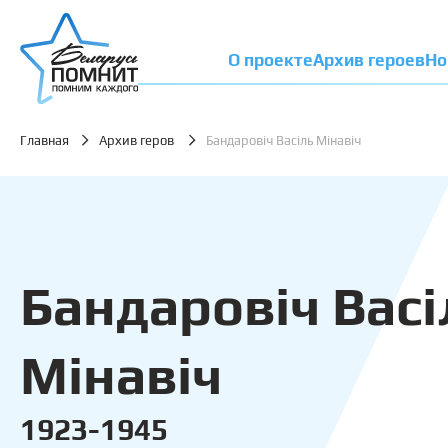
О проекте
Архив героев
Но
Главная
Архив геров
Бандаровіч Васіль Мінавіч
Бандаровіч Васі
Мінавіч
1923-1945