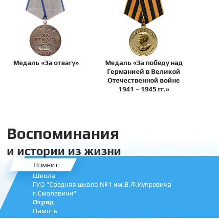
Медаль «За отвагу»
Медаль «За победу над
Германией в Великой
Отечественной войне
1941 – 1945 гг.»
Воспоминания
и истории из жизни
Помнит
Школа
ГУО "Средняя школа №1 им.В.Ф.Купревича
г.Смолевичи"
Отряд
Память