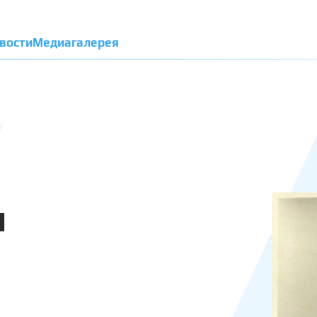
вости
Медиагалерея
н