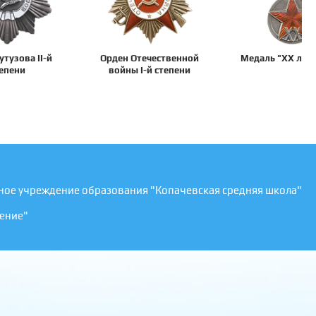
утузова II-й
Орден Отечественной
Медаль "XX лет
епени
войны I-й степени
ное учреждение образования "Копачевская средняя школа"
ение"