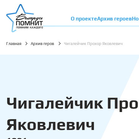
О проекте
Архив героев
Но
Главная
Архив геров
Чигалейчик Прохор Яковлевич
Чигалейчик Пр
Яковлевич