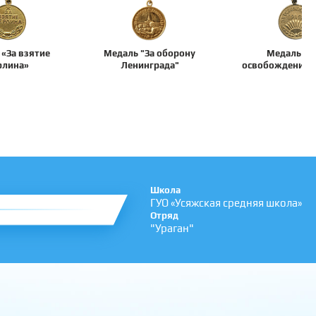
 «За взятие
Медаль "За оборону
Медаль "З
рлина»
Ленинграда"
освобождение П
Школа
ГУО «Усяжская средняя школа»
Отряд
"Ураган"