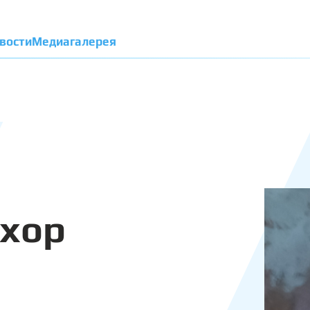
вости
Медиагалерея
охор