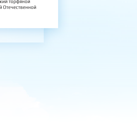
ский торфяной
ой Отечественной