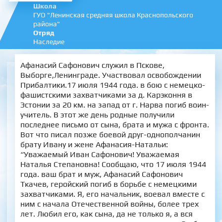
Школа
ГУО "Ленинская средняя школа Краснопольского
района"
Отряд
Наследие
Афанасий Сафонович служил в Пскове,
Выборге,Ленинграде. Участвовал освобождении
Прибалтики.17 июля 1944 года. в бою с немецко-
фашистскими захватчиками за д. Карэконня в
Эстонии за 20 км. на запад от г. Нарва погиб воин-
учитель. В этот же день родные получили
последнее письмо от сына, брата и мужа с фронта.
Вот что писал позже боевой друг-однополчанин
брату Ивану и жене Афанасия-Натальи:
“Уважаемый Иван Сафонович! Уважаемая
Наталья Степановна! Сообщаю, что 17 июля 1944
года. ваш брат и муж, Афанасий Сафонович
Ткачев, геройский погиб в борьбе с немецкими
захватчиками. Я, его начальник, воевал вместе с
ним с начала Отечественной войны, более трех
лет. Любил его, как сына, да не только я, а вся