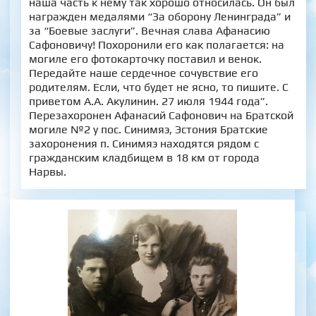
наша часть к нему так хорошо относилась. Он был
награжден медалями “За оборону Ленинграда” и
за “Боевые заслуги”. Вечная слава Афанасию
Сафоновичу! Похоронили его как полагается: на
могиле его фотокарточку поставил и венок.
Передайте наше сердечное сочувствие его
родителям. Если, что будет не ясно, то пишите. С
приветом А.А. Акулинин. 27 июля 1944 года”.
Перезахоронен Афанасий Сафонович на Братской
могиле №2 у пос. Синимяэ, Эстония Братские
захоронения п. Синимяэ находятся рядом с
гражданским кладбищем в 18 км от города
Нарвы.