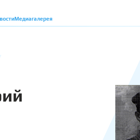
вости
Медиагалерея
рий