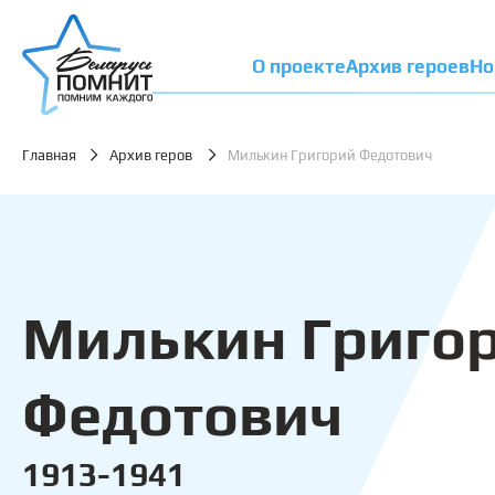
О проекте
Архив героев
Но
Главная
Архив геров
Милькин Григорий Федотович
Милькин Григо
Федотович
1913-1941