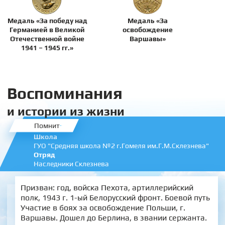
Медаль «За победу над
Медаль «За
Германией в Великой
освобождение
Отечественной войне
Варшавы»
1941 – 1945 гг.»
Воспоминания
и истории из жизни
Помнит
Школа
ГУО "Средняя школа №2 г.Гомеля им.Г.М.Склезнева"
Отряд
Наследники Склезнева
Призван: год, войска Пехота, артиллерийский
полк, 1943 г. 1-ый Белорусский фронт. Боевой путь
Участие в боях за освобождение Польши, г.
Варшавы. Дошел до Берлина, в звании сержанта.