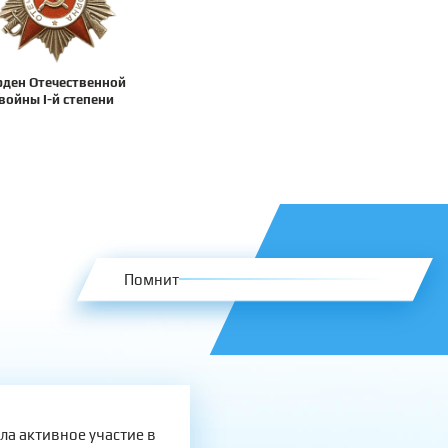
рден Отечественной
войны I-й степени
Помнит
а активное участие в