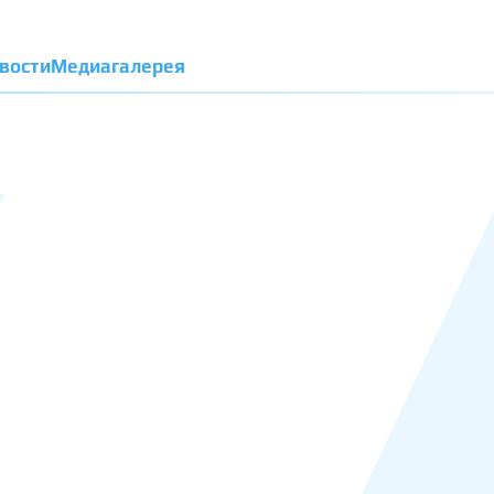
вости
Медиагалерея