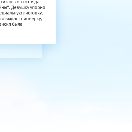
ртизанского отряда
йны". Девушку упорно
ециальную листовку,
то выдаст пионерку,
шанскп была