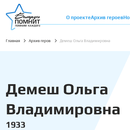
О проекте
Архив героев
Но
Главная
Архив геров
Демеш Ольга Владимировна
Демеш Ольга
Владимировна
1933