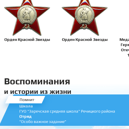
Орден Красной Звезды
Орден Красной Звезды
Меда
Гер
Оте
Воспоминания
и истории из жизни
Помнит
Школа
ГУО "Заречская средняя школа" Речицкого района
Отряд
"Особо важное задание"