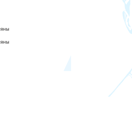
яны
яны