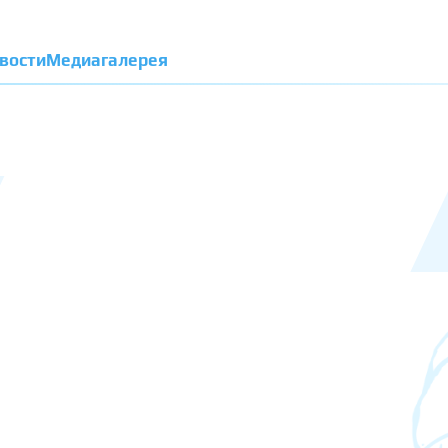
вости
Медиагалерея