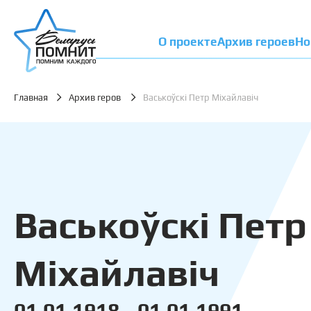
О проекте
Архив героев
Но
Главная
Архив геров
Васькоўскі Петр Міхайлавіч
Васькоўскі Петр
Міхайлавіч
01.01.1918 - 01.01.1991