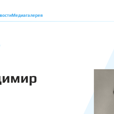
вости
Медиагалерея
димир