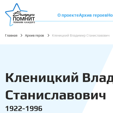
О проекте
Архив героев
Но
Главная
Архив геров
Кленицкий Владимир Станиславович
Кленицкий Вла
Станиславович
1922-1996