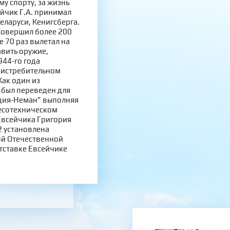
у спорту, за жизнь
йчик Г.А. принимал
еларуси, Кенигсберга.
 Совершил более 200
 70 раз вылетал на
авить оружие,
944-го года
 истребительном
Как один из
был переведен для
дия-Неман” выполняя
лесотехническом
Евсейчика Григория
2 установлена
ой Отечественной
тставке Евсейчике