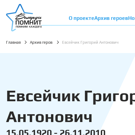
О проекте
Архив героев
Но
Главная
Архив геров
Евсейчик Григорий Антонович
Евсейчик Григо
Антонович
15.05.1920 - 26.11.2010