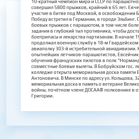
10-кратный чемпион мира и СССР по парашютном
совершил 5800 прыжков, крайний в 65 лет. Евче
участие в битве под Москвой, в освобождении Б
Победу встретил в Германии, в городе Эльбинг.
боевых прыжков с парашютом, в том числе более
задания в глубокий тыл противника, чтобы дост
боеприпасы и лекарства партизанам. В начале 1
продолжал военную службу в 18-м Гвардейском
авиаполку 303-й истребительной авиадивизии. 
опытнейших летчиков-парашютистов, Евсейчик 
обучения французских пилотов в полк “Норман
совместные боевые вылеты. В Бобруйском гос. 
колледже открыта мемориальная доска памяти 
Антоновича. В Минске по адресу ул. Кольцова, 3
мемориальная доска в память о ветеране Велик
войны, почётном члене ДОСААФ полковнике в о
Григории.