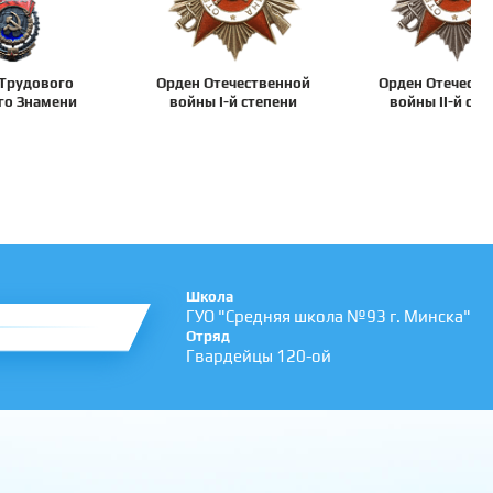
Трудового
Орден Отечественной
Орден Отечеств
го Знамени
войны I-й степени
войны II-й сте
Школа
ГУО "Средняя школа №93 г. Минска"
Отряд
Гвардейцы 120-ой