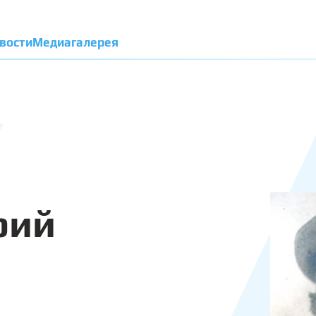
вости
Медиагалерея
рий