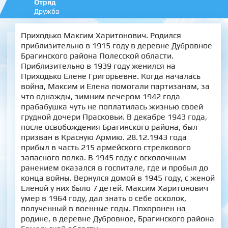
Отряд
Дружба
Приходько Максим Харитонович. Родился
приблизительно в 1915 году в деревне Дубровное
Брагинского района Полесской области.
Приблизительно в 1939 году женился на
Приходько Елене Григорьевне. Когда началась
война, Максим и Елена помогали партизанам, за
что однажды, зимним вечером 1942 года
прабабушка чуть не поплатилась жизнью своей
грудной дочери Прасковьи. В декабре 1943 года,
после освобождения Брагинского района, был
призван в Красную Армию. 28.12.1943 года
прибыл в часть 215 армейского стрелкового
запасного полка. В 1945 году с осколочным
ранением оказался в госпитале, где и пробыл до
конца войны. Вернулся домой в 1945 году, с женой
Еленой у них было 7 детей. Максим Харитонович
умер в 1964 году, дал знать о себе осколок,
полученный в военные годы. Похоронен на
родине, в деревне Дубровное, Брагинского района