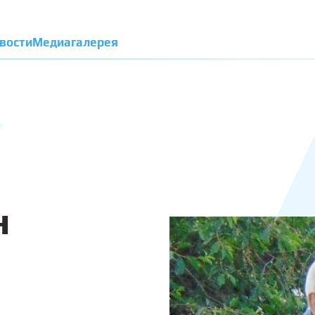
вости
Медиагалерея
н