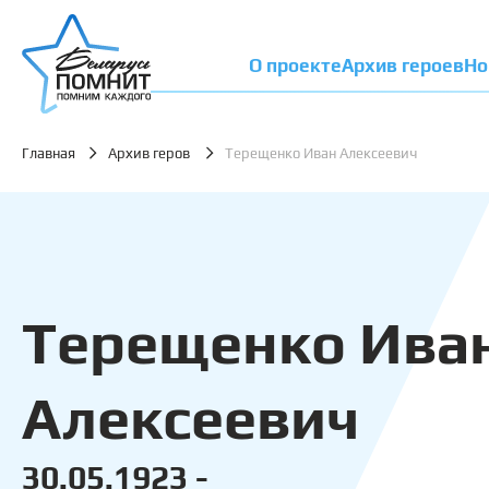
О проекте
Архив героев
Но
Главная
Архив геров
Терещенко Иван Алексеевич
Терещенко Ива
Алексеевич
30.05.1923 -