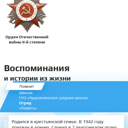
Орден Отечественной
войны II-й степени
Воспоминания
и истории из жизни
Помнит
Школа
ГУО «Луцковлянская средняя школа»
Отряд
«Память»
Родился в крестьянской семье. В 1942 году
призван в армию. Служил в 7 пехотинском полку.