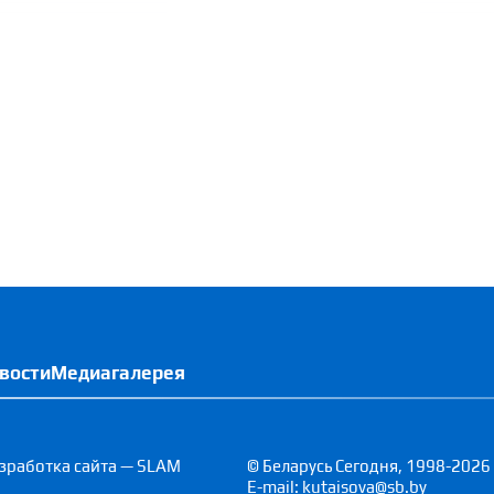
вости
Медиагалерея
зработка сайта — SLAM
© Беларусь Сегодня, 1998-2026
E-mail: kutaisova@sb.by