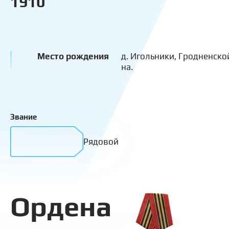
1910
Место рождения
д. Игольники, Гродненской
на.
Звание
Рядовой
Ордена