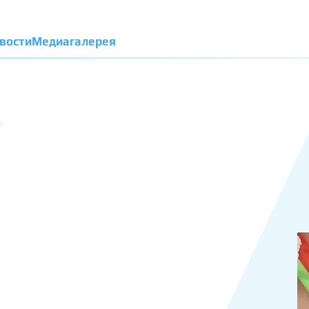
вости
Медиагалерея