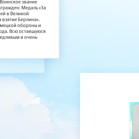
 Воинское звание
агражден: Медаль «За
ией в Великой
 взятие Берлина».
емецкой обороны и
ода. Всю оставшуюся
ведливым и очень