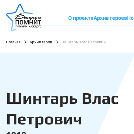
О проекте
Архив героев
Но
Главная
Архив геров
Шинтарь Влас Петрович
Шинтарь Влас
Петрович