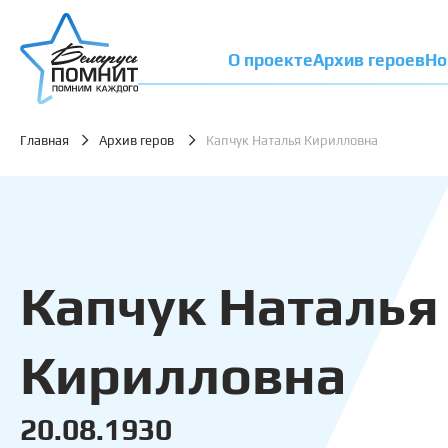
О проекте
Архив героев
Но
Главная
Архив геров
Капчук Наталья Кирилловна
Капчук Наталья
Кирилловна
20.08.1930