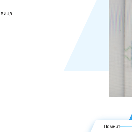
овица
Помнит