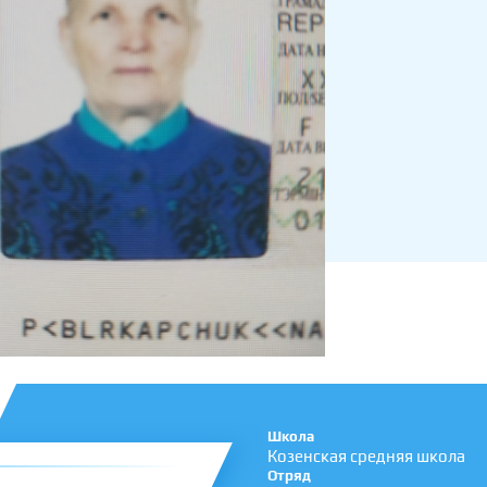
Школа
Козенская средняя школа
Отряд