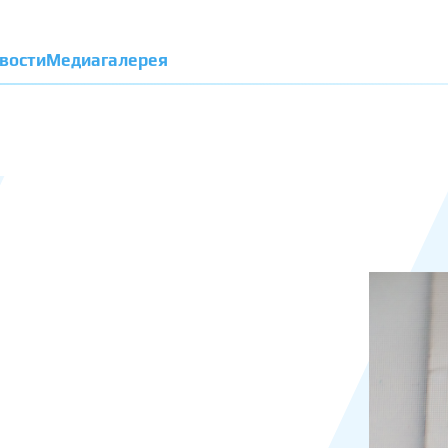
вости
Медиагалерея