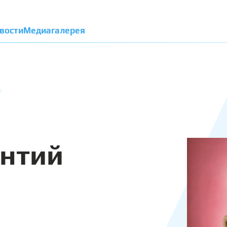
вости
Медиагалерея
ентий