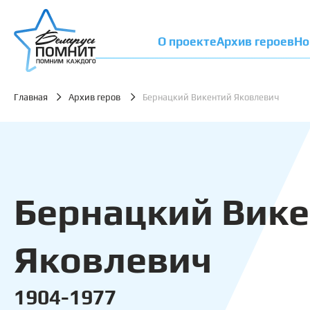
О проекте
Архив героев
Но
Главная
Архив геров
Бернацкий Викентий Яковлевич
Бернацкий Вик
Яковлевич
1904-1977