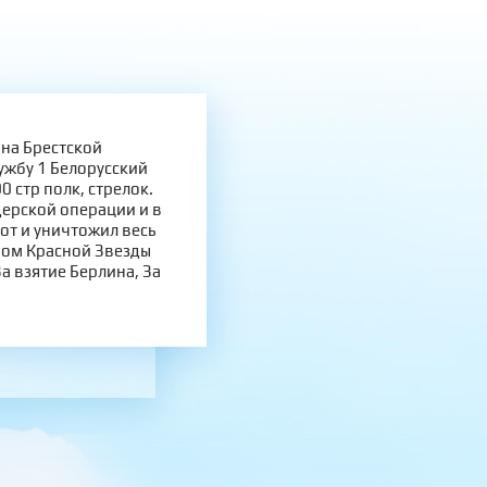
на Брестской
ужбу 1 Белорусский
0 стр полк, стрелок.
дерской операции и в
от и уничтожил весь
ном Красной Звезды
а взятие Берлина, За