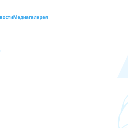
вости
Медиагалерея