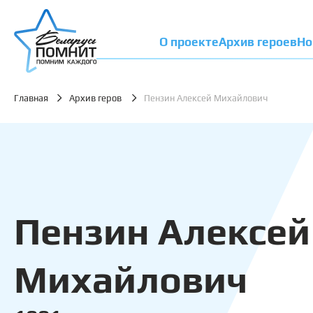
О проекте
Архив героев
Но
Главная
Архив геров
Пензин Алексей Михайлович
Пензин Алексей
Михайлович