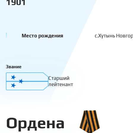
1901
Место рождения
с.Хутынь Новго
Звание
Старший
лейтенант
Ордена