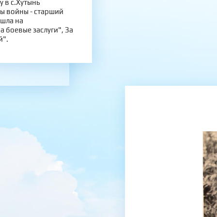
 в с.Хутынь
ды войны - старший
ошла на
 боевые заслуги", За
й".