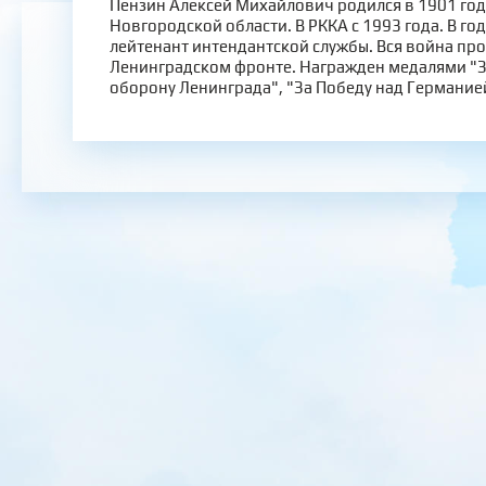
Пензин Алексей Михайлович родился в 1901 году
Новгородской области. В РККА с 1993 года. В го
лейтенант интендантской службы. Вся война пр
Ленинградском фронте. Награжден медалями "За
оборону Ленинграда", "За Победу над Германие