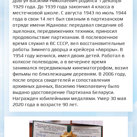
Довгун Василий Николаевич родился 1 декабря
1929 года. До 1939 года закончил 4 класса в
местечковой школе. С августа 1943 по июль 1944
года в свои 14 лет был связным в партизанском
отряде имени Жданова: передавал сведения об
эшелонах, передвижениях техники, приносил
продовольствие партизанам. В послевоенное
время служил в ВС СССР, вел восстановительные
работы Зимнего дворца и крейсера «Авроры». В
1954 году женился, имел двоих детей. Работал в
колхозе полеводом, а в вечернее время
занимался передвижным кинематогрофом, возил
фильмы по близлежащим деревням. В 2006 году,
после опроса свидетелей и сопоставления
архивных данных, Василию Николаевичу было
выдано удостоверение Партизана Беларуси.
Награжден юбилейными медалями. Умер 30 мая
2020 года в возрасте 90 лет.