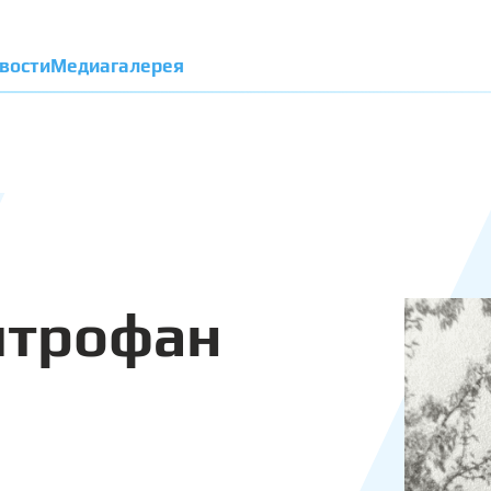
вости
Медиагалерея
итрофан