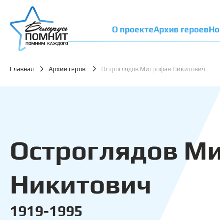
О проекте
Архив героев
Но
Главная
Архив геров
Остроглядов Митрофан Никитович
Остроглядов М
Никитович
1919-1995