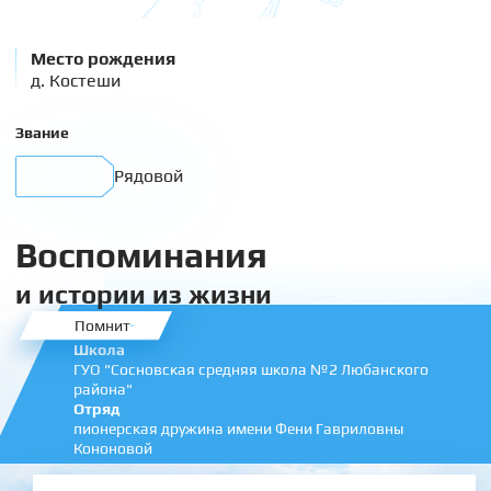
Место рождения
д. Костеши
Звание
Рядовой
Воспоминания
и истории из жизни
Помнит
Школа
ГУО "Сосновская средняя школа №2 Любанского
района"
Отряд
пионерская дружина имени Фени Гавриловны
Кононовой