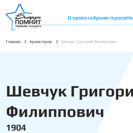
О проекте
Архив героев
Но
Главная
Архив геров
Шевчук Григорий Филиппович
Шевчук Григор
Филиппович
1904