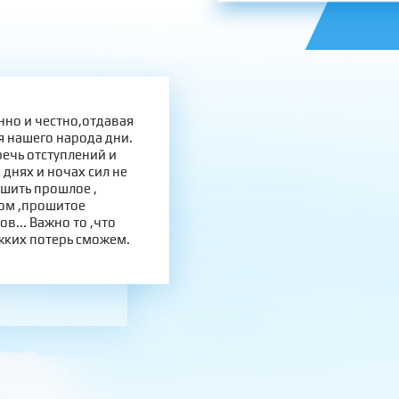
но и честно,отдавая
ля нашего народа дни.
речь отступлений и
 днях и ночах сил не
ошить прошлое ,
ом ,прошитое
в... Важно то ,что
жких потерь сможем.