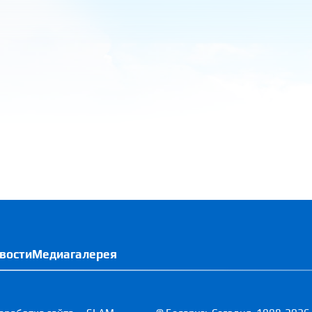
вости
Медиагалерея