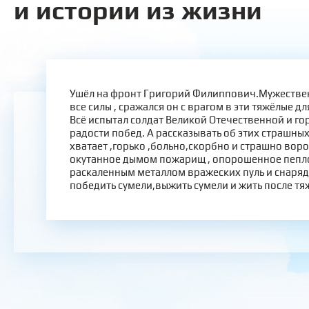
и истории из жизни
Ушёл на фронт Григорий Филиппович.Мужествен
все силы , сражался он с врагом в эти тяжёлые д
Всё испытал солдат Великой Отечественной и го
радости побед. А рассказывать об этих страшных
хватает ,горько ,больно,скорбно и страшно вор
окутанное дымом пожарищ , опорошенное пепл
раскаленным металлом вражеских пуль и снарядо
победить сумели,выжить сумели и жить после тя