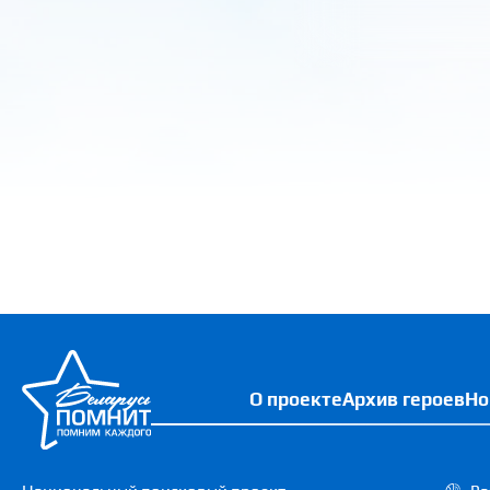
О проекте
Архив героев
Но