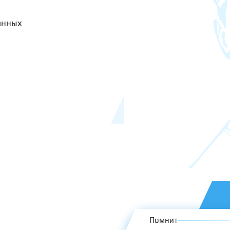
анных
Помнит