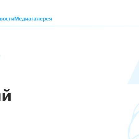
вости
Медиагалерея
ий