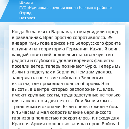
Школа
ГУО «Кухчицкая средняя школа Клецкого района»
Отряд
Патриот
Когда была взята Варшава, то мы увидели город
в развалинах. Враг яростно сопротивлялся. 29
января 1945 года войска І-го Белорусского фронта
вступили на территорию Германии. Каждый воин,
каждый советский человек испытывал чувство
радости и глубокого удовлетворения: фашисты
посеяли ветер, теперь пожинают бурю. Теперь мы
были на подступах к Берлину. Немцам удалось
задержать советские войска на Зеловских
высотах, где проходила полоса обороны. Эти
высоты, в центре которых расположен г.Зелов,
имеют крупные скаты, труднодоступные не только
для танков, но и для пехоты. Они были изрыты
траншеями и окопами. Были очень тяжелые бои.
К 15 часам 2 мая сопротивление берлинского
гарнизона полностью прекратилось. К исходу дня
Красная Армия полностью заняла город. Войска І-