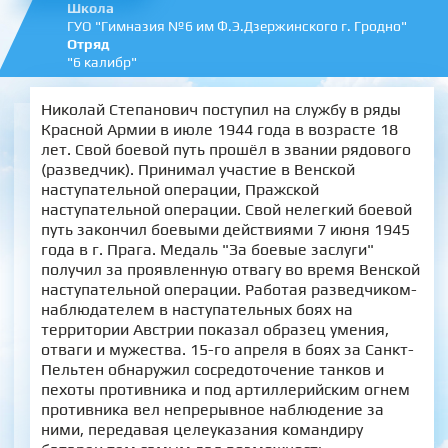
Школа
ГУО "Гимназия №6 им Ф.Э.Дзержинского г. Гродно"
Отряд
"6 калибр"
Николай Степанович поступил на службу в ряды
Красной Армии в июле 1944 года в возрасте 18
лет. Свой боевой путь прошёл в звании рядового
(разведчик). Принимал участие в Венской
наступательной операции, Пражской
наступательной операции. Свой нелегкий боевой
путь закончил боевыми действиями 7 июня 1945
года в г. Прага. Медаль "За боевые заслуги"
получил за проявленную отвагу во время Венской
наступательной операции. Работая разведчиком-
наблюдателем в наступательных боях на
территории Австрии показал образец умения,
отваги и мужества. 15-го апреля в боях за Санкт-
Пельтен обнаружил сосредоточение танков и
пехоты противника и под артиллерийским огнем
противника вел непрерывное наблюдение за
ними, передавая целеуказания командиру