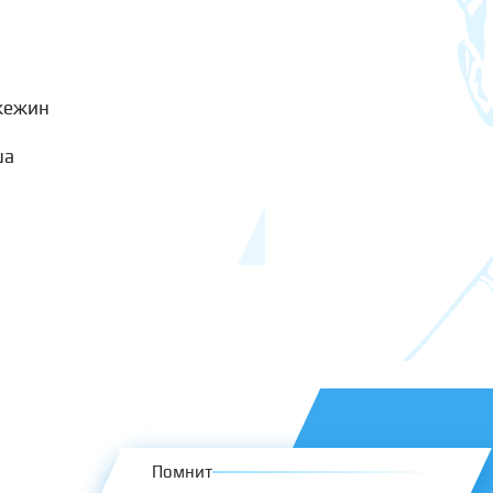
жежин
ша
Помнит