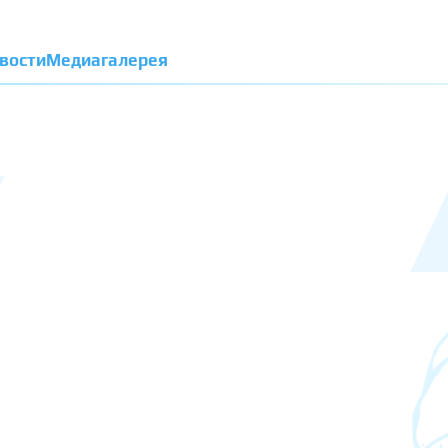
вости
Медиагалерея
й