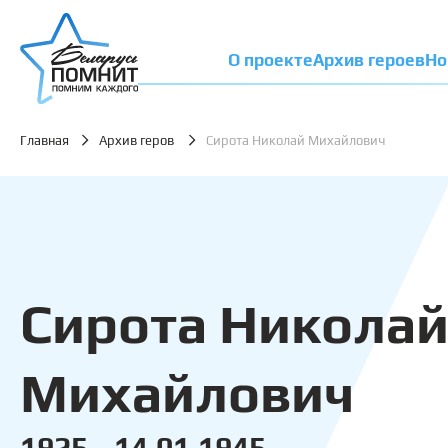
О проекте
Архив героев
Но
Главная
Архив геров
Сирота Николай Михайлович
Сирота Никола
Михайлович
1925 - 14.01.1945