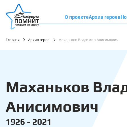
О проекте
Архив героев
Но
Главная
Архив геров
Маханьков Владимир Анисимович
Маханьков Вла
Анисимович
1926 - 2021