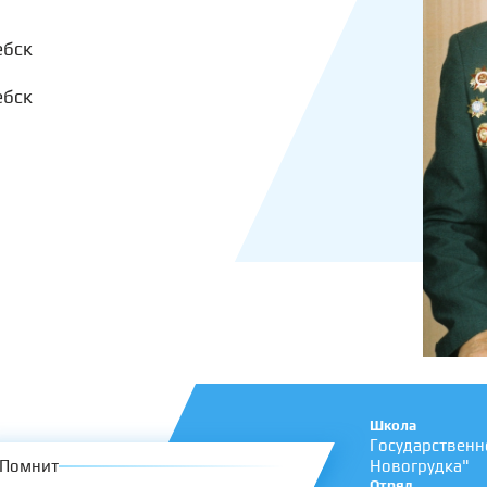
ебск
ебск
Школа
Государственн
Помнит
Новогрудка"
Отряд