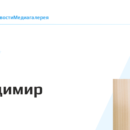
вости
Медиагалерея
димир